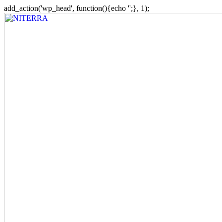
Skip
add_action('wp_head', function(){echo '
';}, 1);
to
main
content